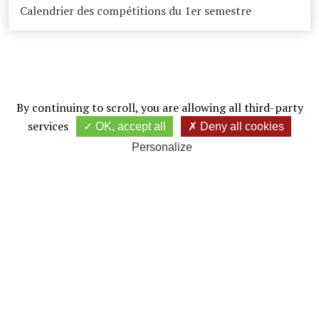
Calendrier des compétitions du 1er semestre
By continuing to scroll,
you are allowing all third-party
services
OK, accept all
Deny all cookies
Personalize
Golf de Forges les Bains
JE DONNE MON AVIS
Le golf 18 trous de Forges-les-Bains dessiné par Jean-Manuel
Rossi et remodelé par Michel Gayon est le golf "Golfy" le plus
proche de Paris
(35 minutes des portes de Saint-Cloud ou d'Italie), un parcours
varié et naturel dans le cadre boisé et légèrement vallonné de