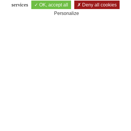
services
Haute Vallée de Chevreuse, réputé pour sa convivialité, son
OK, accept all
Deny all cookies
accueil, son entretien et sa table.
Personalize
LA VIE DU CLUB - SITE AS
Liens rapides
Accueil
Compétitions
Parcours 18 Trous
Restaurant
Contactez-nous
Informations
Rue de la Villouvette
91470 - Forges-les-Bains