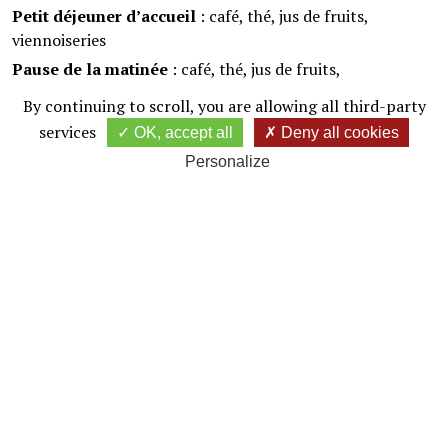
Petit déjeuner d’accueil
: café, thé, jus de fruits,
viennoiseries
Pause de la matinée
: café, thé, jus de fruits,
viennoiseries
By continuing to scroll,
you are allowing all third-party
Déjeuner
: Kir, Entrée, plat, dessert, vin (25cl / pers.),
services
OK, accept all
Deny all cookies
eaux plates et gazeuses, café
Personalize
Pause de l’après-midi (pour les journées complètes)
:
café, thé, jus de fruits, cake
Tarifs
:
Journée complèt
e : 75 €/personne
Matériel mis à disposition
:
Salle de réunion modulable en école, en cinéma, en U….