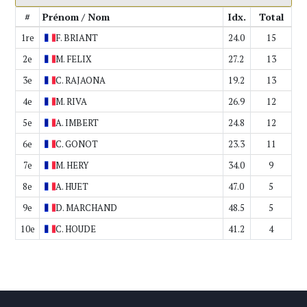
#
Prénom / Nom
Idx.
Total
1re
F.
BRIANT
24.0
15
2e
M.
FELIX
27.2
13
3e
C.
RAJAONA
19.2
13
4e
M.
RIVA
26.9
12
5e
A.
IMBERT
24.8
12
6e
C.
GONOT
23.3
11
7e
M.
HERY
34.0
9
8e
A.
HUET
47.0
5
9e
D.
MARCHAND
48.5
5
10e
C.
HOUDE
41.2
4