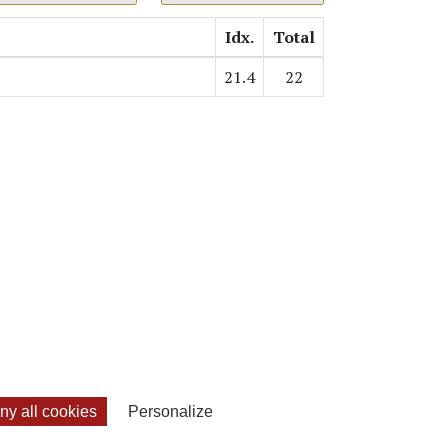
Idx.
Total
21.4
22
y all cookies
Personalize