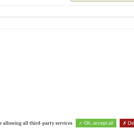
 allowing all third-party services
OK, accept all
Den