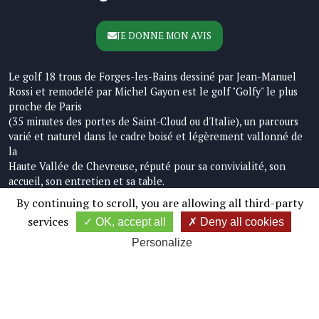
JE DONNE MON AVIS
Le golf 18 trous de Forges-les-Bains dessiné par Jean-Manuel
Rossi et remodelé par Michel Gayon est le golf "Golfy" le plus
proche de Paris
(35 minutes des portes de Saint-Cloud ou d'Italie), un parcours
varié et naturel dans le cadre boisé et légèrement vallonné de
la
Haute Vallée de Chevreuse, réputé pour sa convivialité, son
accueil, son entretien et sa table.
By continuing to scroll,
you are allowing all third-party
services
LA VIE DU CLUB - SITE AS
OK, accept all
Deny all cookies
Personalize
Liens rapides
Accueil
Compétitions